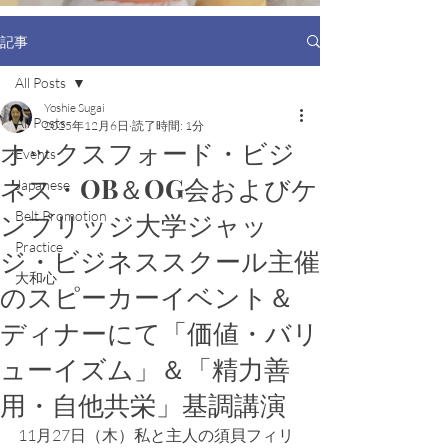
記事
All Posts
Yoshie Sugai
All Posts
2025年12月6日
読了時間: 1分
オックスフォード・ビジ
Events
ネス・OB＆OG会およびケ
Japanese
ンブリッジ大学ジャッ
Belt Promotion
Practice
ジ・ビジネススクール主催
大和心
のスピーカーイベント＆
ディナーにて「価値・バリ
ューイズム」＆「精力善
用・自他共栄」基調講演
11月27日（木）私と主人の須貝フィリ