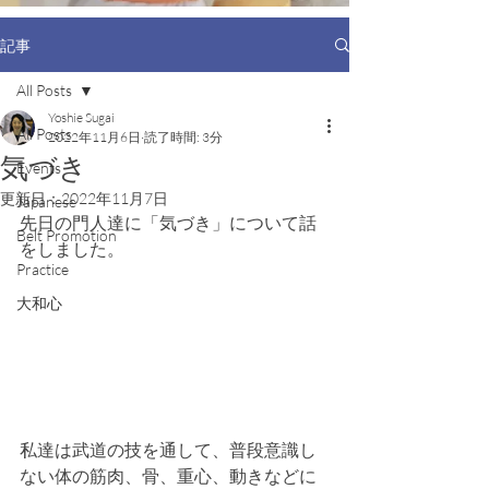
記事
All Posts
Yoshie Sugai
All Posts
2022年11月6日
読了時間: 3分
気づき
Events
更新日：
2022年11月7日
Japanese
先日の門人達に「気づき」について話
Belt Promotion
をしました。
Practice
大和心
私達は武道の技を通して、普段意識し
ない体の筋肉、骨、重心、動きなどに