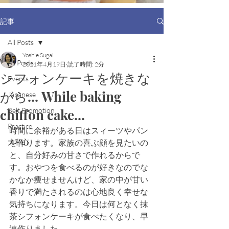
記事
All Posts
Yoshie Sugai
All Posts
2021年4月19日
読了時間: 2分
シフォンケーキを焼きな
Events
がら... While baking
Japanese
chiffon cake...
Belt Promotion
Practice
時間に余裕がある日はスィーツやパン
大和心
を作ります。家族の喜ぶ顔を見たいの
と、自分好みの甘さで作れるからで
す。おやつを食べるのが好きなのでな
かなか痩せませんけど、家の中が甘い
香りで満たされるのは心地良く幸せな
気持ちになります。今日は何となく抹
茶シフォンケーキが食べたくなり、早
速作りました。