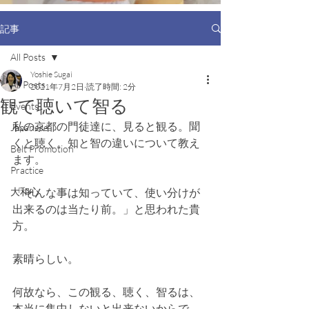
記事
All Posts
Yoshie Sugai
All Posts
2021年7月2日
読了時間: 2分
観て聴いて智る
Events
私の京都の門徒達に、見ると観る。聞
Japanese
くと聴く。知と智の違いについて教え
Belt Promotion
ます。
Practice
大和心
「そんな事は知っていて、使い分けが
出来るのは当たり前。」と思われた貴
方。
素晴らしい。
何故なら、この観る、聴く、智るは、
本当に集中しないと出来ないからで