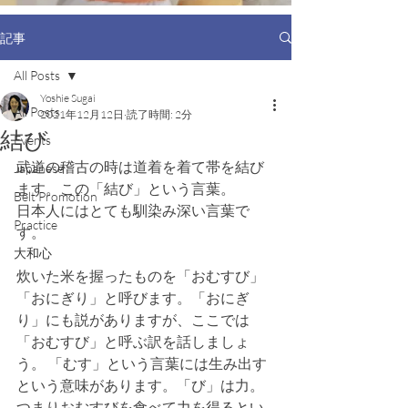
記事
All Posts
Yoshie Sugai
All Posts
2021年12月12日
読了時間: 2分
結び
Events
武道の稽古の時は道着を着て帯を結び
Japanese
ます。この「結び」という言葉。
Belt Promotion
日本人にはとても馴染み深い言葉で
Practice
す。
大和心
炊いた米を握ったものを「おむすび」
「おにぎり」と呼びます。「おにぎ
り」にも説がありますが、ここでは
「おむすび」と呼ぶ訳を話しましょ
う。 「むす」という言葉には生み出す
という意味があります。「び」は力。
つまりおむすびを食べて力を得るとい